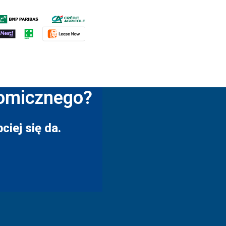
nomicznego?
ciej się da.