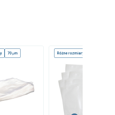
y
70 μm
Różne rozmiary
100 μm