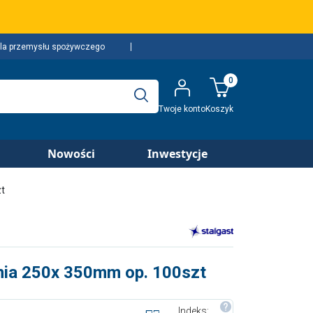
la przemysłu spożywczego
0
Twoje konto
Koszyk
Nowości
Inwestycje
t
ia 250x 350mm op. 100szt
Indeks: