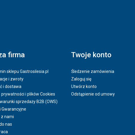
a firma
Twoje konto
in sklepu Gastrosilesia.pl
Śledzenie zamówienia
cje i zwroty
Zaloguj się
ć i dostawa
Utwórz konto
a prywatności i plików Cookies
Odstąpienie od umowy
 warunki sprzedaży B2B (OWS)
i Gwarancyjne
 z nami
do nas
raca