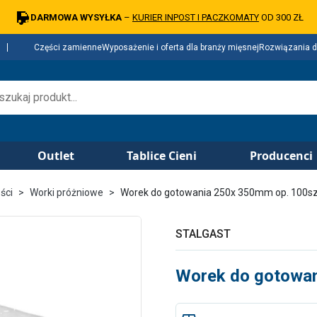
DARMOWA WYSYŁKA
–
KURIER INPOST I PACZKOMATY
OD 300 ZŁ
Części zamienne
Wyposażenie i oferta dla branży mięsnej
Rozwiązania d
Outlet
Tablice Cieni
Producenci
ści
Worki próżniowe
Worek do gotowania 250x 350mm op. 100sz
STALGAST
Worek do gotowan