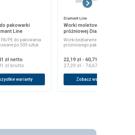
Diamant Line
 do pakowarki
Worki moletowane do pakowar
amant Line
próżniowej Diamant Line
 PA/PE do pakowania
Worki bezbarwne PA/PE do pakowan
owane po 500 sztuk
próżniowego pakowane po 50 sztuk
41 zł netto
22,19 zł - 60,71 zł netto
91 zł brutto
27,29 zł - 74,67 zł brutto
zystkie warianty
Zobacz wszystkie warianty