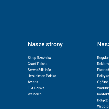
Nasze strony
Nasz
Sklep Rzeźnika
Regulam
Graef Polska
Reklama
Serwis24H.info
Płatnoś
Henkelman Polska
Polityk
Aviaris
Ogólne
EFA Polska
Warunk
Weindich
Kontakt
Dołącz 
Współp