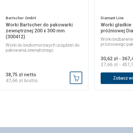
Bartscher GmbH
Diamant Line
Worki Bartscher do pakowarki
Worki gładkie
zewnętrznej 200 x 300 mm
próżniowej Di
(300412)
Worki bezbarwne
próżniowego pak
Worki do bezkomorowych urządzeń do
pakowania zewnętrznego
30,62 zł - 367,
37,66 zł - 451,
38,75 zł netto
Zobacz ws
47,66 zł brutto
 koszyka
Dodaj do koszyka