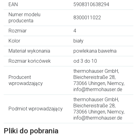
EAN
5908310638294
Numer modelu
8300011022
producenta
Rozmiar
4
Kolor
biały
Materiał wykonania
powlekana bawełna
Rozmiar końcówek
od 3 do 10
thermohauser GmbH,
Producent
Bleichereistraße 28,
wprowadzający
73066 Uhingen, Niemcy,
info@thermohauser.de
thermohauser GmbH,
Bleichereistraße 28,
Podmiot wprowadzający
73066 Uhingen, Niemcy,
info@thermohauser.de
Pliki do pobrania