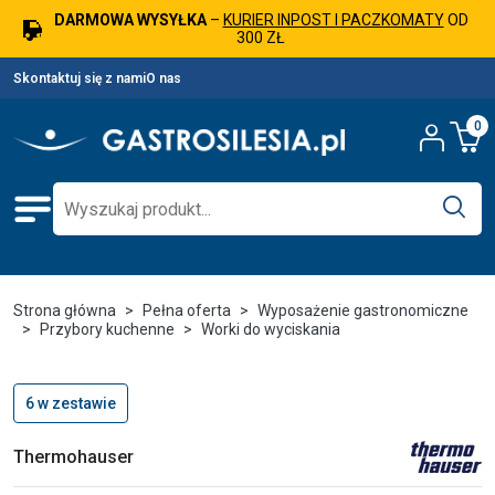
DARMOWA WYSYŁKA
–
KURIER INPOST I PACZKOMATY
OD
300 ZŁ
Skontaktuj się z nami
O nas
0
Strona główna
Pełna oferta
Wyposażenie gastronomiczne
Przybory kuchenne
Worki do wyciskania
6 w zestawie
Thermohauser