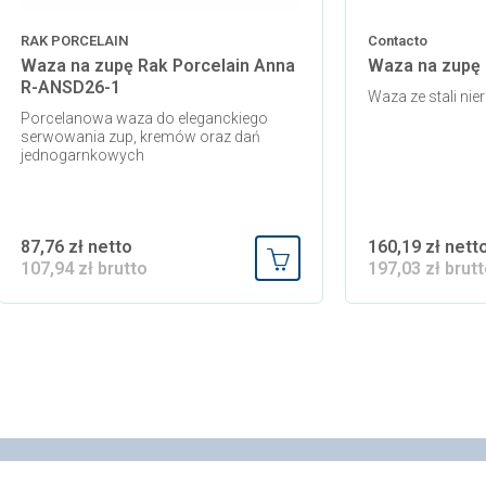
RAK PORCELAIN
Contacto
Waza na zupę Rak Porcelain Anna
Waza na zupę 
R-ANSD26-1
Waza ze stali nie
Porcelanowa waza do eleganckiego
serwowania zup, kremów oraz dań
jednogarnkowych
87,76 zł netto
160,19 zł nett
107,94 zł brutto
197,03 zł brut
 koszyka
Dodaj do koszyka