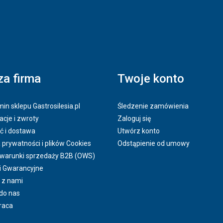
a firma
Twoje konto
in sklepu Gastrosilesia.pl
Śledzenie zamówienia
cje i zwroty
Zaloguj się
ć i dostawa
Utwórz konto
a prywatności i plików Cookies
Odstąpienie od umowy
 warunki sprzedaży B2B (OWS)
i Gwarancyjne
 z nami
do nas
raca