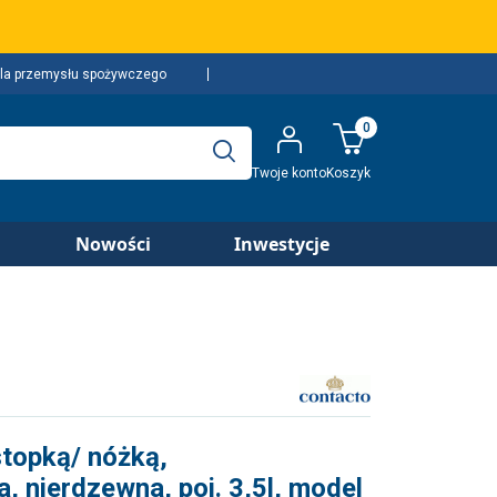
la przemysłu spożywczego
0
Twoje konto
Koszyk
Nowości
Inwestycje
topką/ nóżką,
 nierdzewna, poj. 3,5l, model