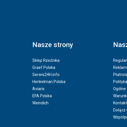
Nasze strony
Nasz
Sklep Rzeźnika
Regulam
Graef Polska
Reklama
Serwis24H.info
Płatnoś
Henkelman Polska
Polityk
Aviaris
Ogólne
EFA Polska
Warunk
Weindich
Kontakt
Dołącz 
Współp