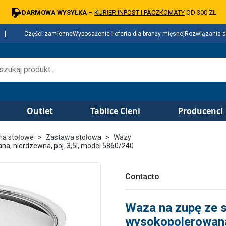
DARMOWA WYSYŁKA
–
KURIER INPOST I PACZKOMATY
OD 300 ZŁ
Części zamienne
Wyposażenie i oferta dla branży mięsnej
Rozwiązania d
Outlet
Tablice Cieni
Producenci
ria stołowe
Zastawa stołowa
Wazy
a, nierdzewna, poj. 3,5l, model 5860/240
Contacto
Waza na zupę ze s
wysokopolerowana,