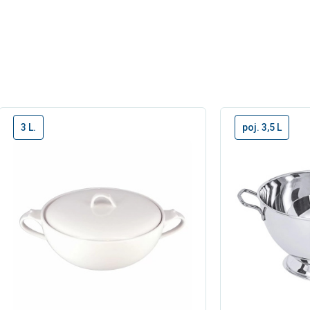
3 L.
poj. 3,5 L