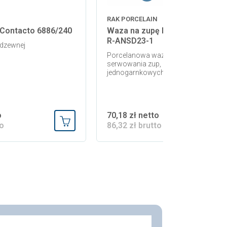
RAK PORCELAIN
Contacto 6886/240
Waza na zupę Rak Porcelain An
R-ANSD23-1
rdzewnej
Porcelanowa waza do eleganckiego
serwowania zup, kremów oraz dań
jednogarnkowych
o
70,18 zł netto
to
86,32 zł brutto
Dodaj do koszyka