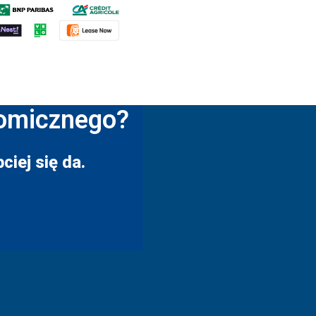
nomicznego?
ciej się da.