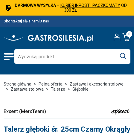
DARMOWA WYSYŁKA
–
KURIER INPOST I PACZKOMATY
OD
300 ZŁ
Skontaktuj się z nami
O nas
0
Strona główna
Pełna oferta
Zastawa i akcesoria stołowe
Zastawa stołowa
Talerze
Głębokie
Exxent (MerxTeam)
Talerz głęboki śr. 25cm Czarny Okrągły