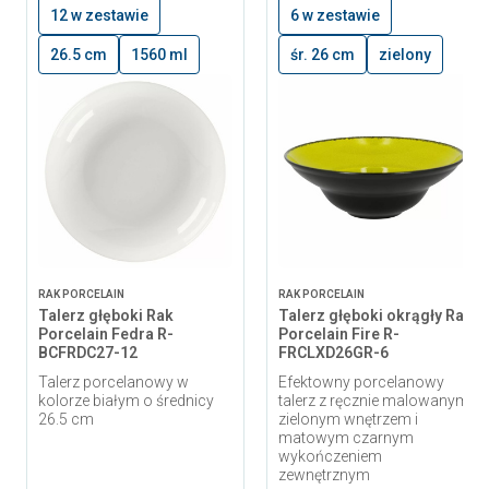
12 w zestawie
6 w zestawie
26.5 cm
1560 ml
śr. 26 cm
zielony
RAK PORCELAIN
RAK PORCELAIN
Talerz głęboki Rak
Talerz głęboki okrągły Rak
Porcelain Fedra R-
Porcelain Fire R-
BCFRDC27-12
FRCLXD26GR-6
Talerz porcelanowy w
Efektowny porcelanowy
kolorze białym o średnicy
talerz z ręcznie malowanym
26.5 cm
zielonym wnętrzem i
matowym czarnym
wykończeniem
zewnętrznym