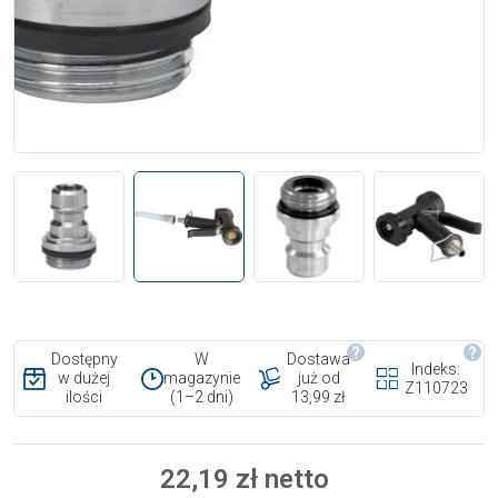
Dostępny
W
Dostawa
Indeks:
w dużej
magazynie
już od
Z110723
ilości
(1–2 dni)
13,99 zł
22,19 zł netto