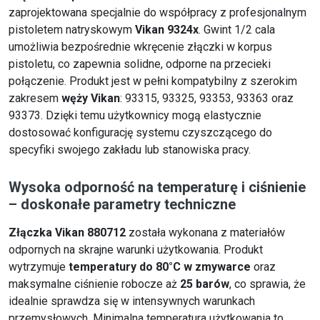
zaprojektowana specjalnie do współpracy z profesjonalnym
pistoletem natryskowym
Vikan 9324x
. Gwint 1/2 cala
umożliwia bezpośrednie wkręcenie złączki w korpus
pistoletu, co zapewnia solidne, odporne na przecieki
połączenie. Produkt jest w pełni kompatybilny z szerokim
zakresem
węży Vikan
: 93315, 93325, 93353, 93363 oraz
93373. Dzięki temu użytkownicy mogą elastycznie
dostosować konfigurację systemu czyszczącego do
specyfiki swojego zakładu lub stanowiska pracy.
Wysoka odporność na temperaturę i ciśnienie
– doskonałe parametry techniczne
Złączka Vikan 880712
została wykonana z materiałów
odpornych na skrajne warunki użytkowania. Produkt
wytrzymuje
temperatury do 80°C w zmywarce
oraz
maksymalne ciśnienie robocze aż
25 barów
, co sprawia, że
idealnie sprawdza się w intensywnych warunkach
przemysłowych. Minimalna temperatura użytkowania to