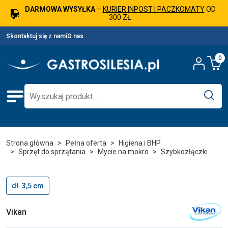
DARMOWA WYSYŁKA
–
KURIER INPOST I PACZKOMATY
OD
300 ZŁ
Skontaktuj się z nami
O nas
0
Strona główna
Pełna oferta
Higiena i BHP
Sprzęt do sprzątania
Mycie na mokro
Szybkozłączki
dł. 3,5 cm
Vikan