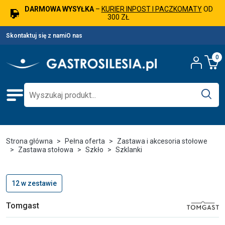
DARMOWA WYSYŁKA
–
KURIER INPOST I PACZKOMATY
OD
300 ZŁ
Skontaktuj się z nami
O nas
0
Strona główna
Pełna oferta
Zastawa i akcesoria stołowe
Zastawa stołowa
Szkło
Szklanki
12 w zestawie
Tomgast