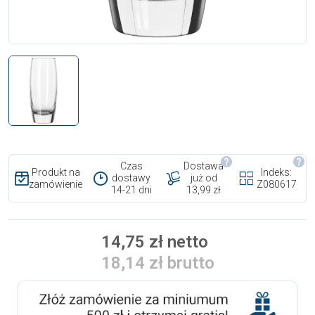
Czas
Dostawa
Produkt na
Indeks:
dostawy
już od
zamówienie
Z080617
14-21 dni
13,99 zł
14,75 zł netto
18,14 zł brutto