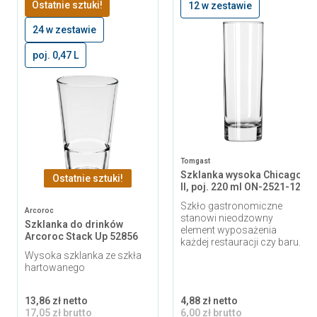
Ostatnie sztuki!
12 w zestawie
24 w zestawie
poj. 0,47 L
Tomgast
Szklanka wysoka Chicago
Ostatnie sztuki!
II, poj. 220 ml ON-2521-12
Szkło gastronomiczne
Arcoroc
stanowi nieodzowny
Szklanka do drinków
element wyposażenia
Arcoroc Stack Up 52856
każdej restauracji czy baru.
Wysoka szklanka ze szkła
hartowanego
13,86 zł netto
4,88 zł netto
17,05 zł brutto
6,00 zł brutto