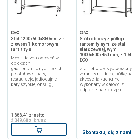
EGAZ
EGAZ
Stół 1200x600x850mm ze
Stół roboczy z półką i
zlewem 1-komorowym,
rantem tylnym, ze stali
rant z tyłu
nierdzewnej, wym.
1000x600x850 mm, E 1040
Meble do zastosowań w
ECO
obiektach
gastronomicznych, takich
Stół roboczy wyposażony
jak stołówki, bary,
w rant tylni i dolną półkę na
restauracje, jadłodajnie,
akcesoria kuchenne.
bary szybkiej obsługi,...
Wykonany w całości z
odpornej na korozję i...
1 666,41 zł netto
2 049,68 zł brutto
Dodaj do koszyka
Skontaktuj się z nami!