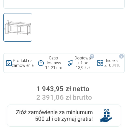
Czas
Dostawa
Produkt na
Indeks:
dostawy
już od
zamówienie
Z100410
14-21 dni
13,99 zł
1 943,95 zł netto
2 391,06 zł brutto