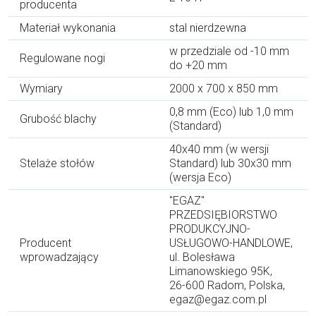
producenta
Materiał wykonania
stal nierdzewna
w przedziale od -10 mm
Regulowane nogi
do +20 mm
Wymiary
2000 x 700 x 850 mm
0,8 mm (Eco) lub 1,0 mm
Grubość blachy
(Standard)
40x40 mm (w wersji
Stelaże stołów
Standard) lub 30x30 mm
(wersja Eco)
"EGAZ"
PRZEDSIĘBIORSTWO
PRODUKCYJNO-
Producent
USŁUGOWO-HANDLOWE,
wprowadzający
ul. Bolesława
Limanowskiego 95K,
26-600 Radom, Polska,
egaz@egaz.com.pl