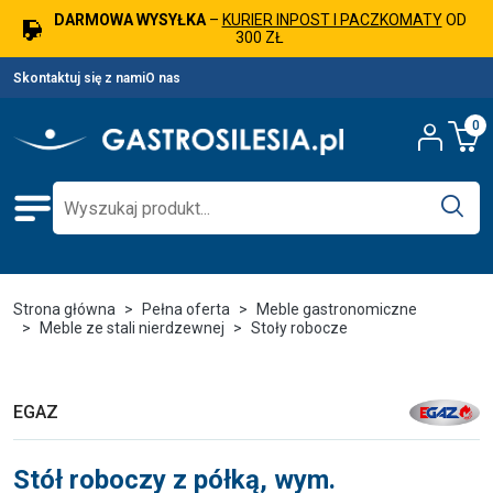
DARMOWA WYSYŁKA
–
KURIER INPOST I PACZKOMATY
OD
300 ZŁ
Skontaktuj się z nami
O nas
0
Strona główna
Pełna oferta
Meble gastronomiczne
Meble ze stali nierdzewnej
Stoły robocze
EGAZ
Stół roboczy z półką, wym.