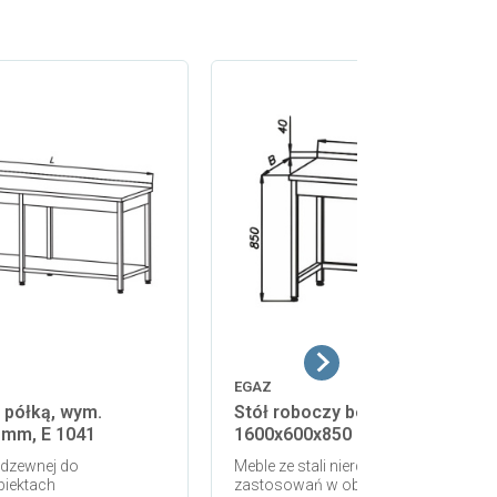
EGAZ
 półką, wym.
Stół roboczy bez rantu, wym.
 mm, E 1041
1600x600x850 mm, E 1030
erdzewnej do
Meble ze stali nierdzewnej do
iektach
zastosowań w obiektach