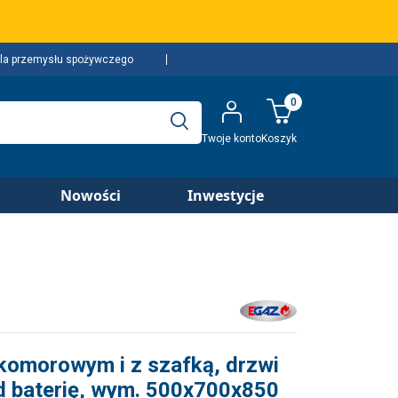
la przemysłu spożywczego
0
Twoje konto
Koszyk
Nowości
Inwestycje
komorowym i z szafką, drzwi
d baterię, wym. 500x700x850