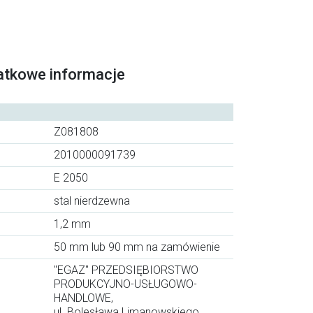
atkowe informacje
Z081808
2010000091739
E 2050
stal nierdzewna
1,2 mm
50 mm lub 90 mm na zamówienie
"EGAZ" PRZEDSIĘBIORSTWO
PRODUKCYJNO-USŁUGOWO-
HANDLOWE,
ul. Bolesława Limanowskiego