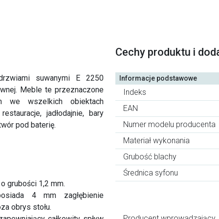
Cechy produktu i dod
drzwiami suwanymi E 2250
Informacje podstawowe
zewnej. Meble te przeznaczone
Indeks
h we wszelkich obiektach
EAN
restauracje, jadłodajnie, bary
Numer modelu producenta
twór pod baterię.
Materiał wykonania
Grubość blachy
Średnica syfonu
 o grubości 1,2 mm.
posiada 4 mm zagłębienie
a obrys stołu.
Producent wprowadzający
apewniający całkowity spływ