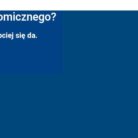
nomicznego?
ciej się da.