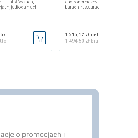
, tj. stołówkach,
gastronomicznych, tj. stołówkach,
jach, jadłodajniach,...
barach, restauracjach, jadłodajniach,..
tto
1 215,12 zł netto
tto
1 494,60 zł brutto
Dodaj do koszyka
macje o promocjach i