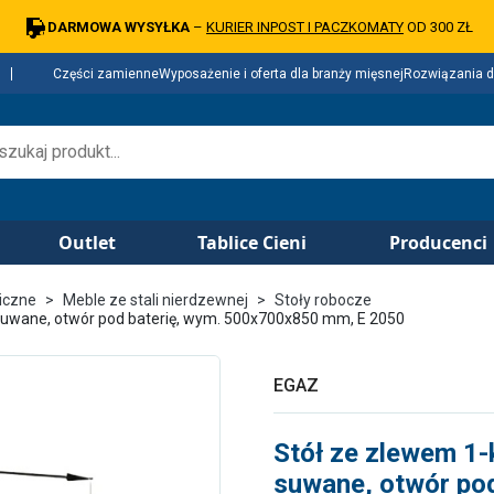
DARMOWA WYSYŁKA
–
KURIER INPOST I PACZKOMATY
OD 300 ZŁ
Części zamienne
Wyposażenie i oferta dla branży mięsnej
Rozwiązania d
Outlet
Tablice Cieni
Producenci
iczne
Meble ze stali nierdzewnej
Stoły robocze
suwane, otwór pod baterię, wym. 500x700x850 mm, E 2050
EGAZ
Stół ze zlewem 1-
suwane, otwór po