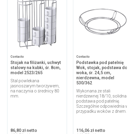
Contacto
Contacto
Stojak na filiżanki, uchwyt
Podstawka pod patelnię
stalowy na kubki, śr. 8cm,
Wok, stojak, podstawa do
model 2523/265
woka, śr. 24,5 cm,
nierdzewna, model
Stal powlekana
530/362
jasnoszarym tworzywem,
na naczynia o średnicy 80
Wykonana ze stali
mm.
nierdzewnej 18/10, solidna
podstawa pod patelnię.
Szczególnie odpowiednia w
przypadku woków z dnem...
86,80 zł netto
116,06 zł netto