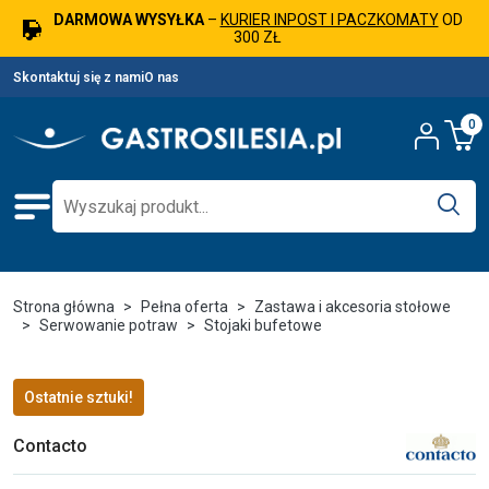
DARMOWA WYSYŁKA
–
KURIER INPOST I PACZKOMATY
OD
300 ZŁ
Skontaktuj się z nami
O nas
0
Strona główna
Pełna oferta
Zastawa i akcesoria stołowe
Serwowanie potraw
Stojaki bufetowe
Ostatnie sztuki!
Contacto