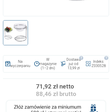
W
Dostawa
Na
Indeks:
magazynie
już od
wyczerpaniu
Z030528
(1–2 dni)
13,99 zł
71,92 zł netto
88,46 zł brutto