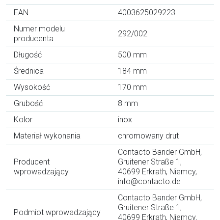
EAN
4003625029223
Numer modelu
292/002
producenta
Długość
500 mm
Średnica
184 mm
Wysokość
170 mm
Grubość
8 mm
Kolor
inox
Materiał wykonania
chromowany drut
Contacto Bander GmbH,
Producent
Gruitener Straße 1,
wprowadzający
40699 Erkrath, Niemcy,
info@contacto.de
Contacto Bander GmbH,
Gruitener Straße 1,
Podmiot wprowadzający
40699 Erkrath, Niemcy,