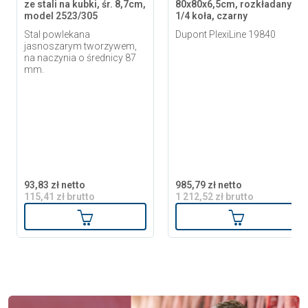
ze stali na kubki, śr. 8,7cm,
80x80x6,5cm, rozkładany
model 2523/305
1/4 koła, czarny
Stal powlekana
Dupont PlexiLine 19840
jasnoszarym tworzywem,
na naczynia o średnicy 87
mm.
93,83 zł netto
985,79 zł netto
115,41 zł brutto
1 212,52 zł brutto
Dodaj do koszyka
Dodaj do ko