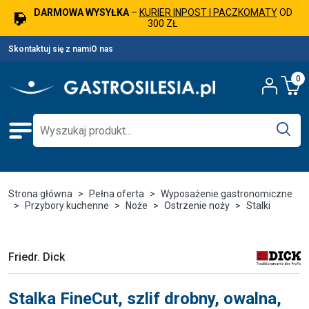
DARMOWA WYSYŁKA
–
KURIER INPOST I PACZKOMATY
OD
300 ZŁ
Skontaktuj się z nami
O nas
0
Strona główna
Pełna oferta
Wyposażenie gastronomiczne
Przybory kuchenne
Noże
Ostrzenie noży
Stalki
Friedr. Dick
Stalka FineCut, szlif drobny, owalna,