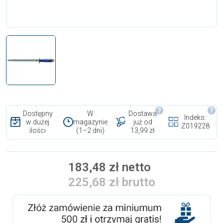
Dostępny
W
Dostawa
Indeks:
w dużej
magazynie
już od
Z019228
ilości
(1–2 dni)
13,99 zł
183,48 zł netto
225,68 zł brutto