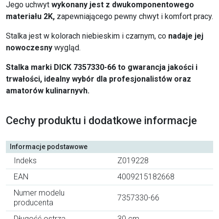
Jego uchwyt
wykonany jest z dwukomponentowego
materiału 2K,
zapewniającego pewny chwyt i komfort pracy.
Stalka jest w kolorach niebieskim i czarnym, co
nadaje jej
nowoczesny
wygląd.
Stalka marki DICK 7357330-66 to gwarancja jakości i
trwałości, idealny wybór dla profesjonalistów oraz
amatorów kulinarnyvh.
Cechy produktu i dodatkowe informacje
Informacje podstawowe
Indeks
Z019228
EAN
4009215182668
Numer modelu
7357330-66
producenta
Długość ostrza
30 cm