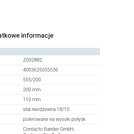
atkowe informacje
Z002882
4003625055536
555/200
200 mm
110 mm
stal nierdzewna 18/10
polerowane na wysoki połysk
Contacto Bander GmbH,