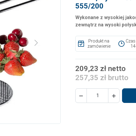
555/200
Wykonane z wysokiej jakoś
zewnątrz na wysoki połysk
Produkt na
Czas
Next
zamówienie
14
209,23 zł netto
257,35 zł brutto

