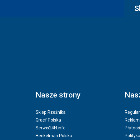
S
Nasze strony
Nasz
Sklep Rzeźnika
Regulam
Graef Polska
Reklama
Serwis24H.info
Płatnoś
Henkelman Polska
Polityk