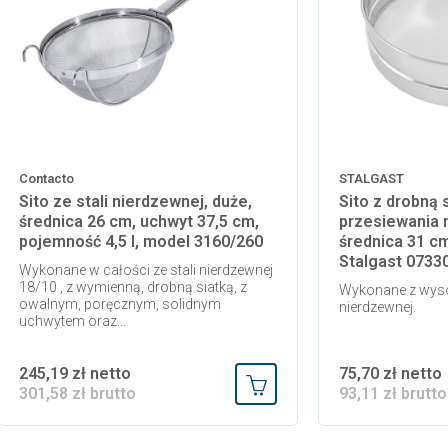
Contacto
STALGAST
Sito ze stali nierdzewnej, duże,
Sito z drobną 
średnica 26 cm, uchwyt 37,5 cm,
przesiewania m
pojemność 4,5 l, model 3160/260
średnica 31 c
Stalgast 0733
Wykonane w całości ze stali nierdzewnej
18/10 , z wymienną, drobną siatką, z
Wykonane z wysok
owalnym, poręcznym, solidnym
nierdzewnej.
uchwytem oraz...
245,19 zł netto
75,70 zł netto
301,58 zł brutto
93,11 zł brutto
 koszyka
Dodaj do koszyka