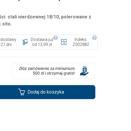
ci stali nierdzewnej 18/10, polerowane z
 sito.
 dostawy
Dostawa już
Indeks:
-21 dni
od 13,99 zł
Z002882
Dodaj do koszyka