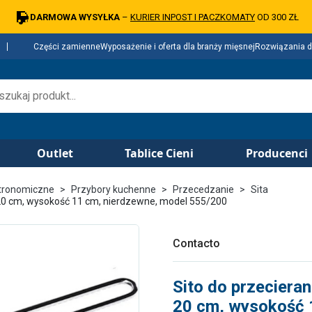
DARMOWA WYSYŁKA
–
KURIER INPOST I PACZKOMATY
OD 300 ZŁ
Części zamienne
Wyposażenie i oferta dla branży mięsnej
Rozwiązania d
Outlet
Tablice Cieni
Producenci
tronomiczne
Przybory kuchenne
Przecedzanie
Sita
 20 cm, wysokość 11 cm, nierdzewne, model 555/200
Contacto
Sito do przeciera
20 cm, wysokość 