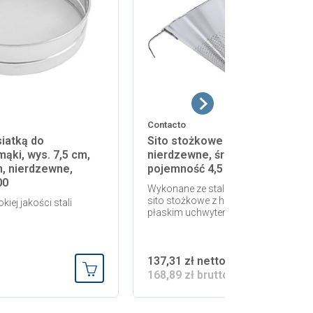
Contacto
siatką do
Sito stożkowe z uchwytem,
ąki, wys. 7,5 cm,
nierdzewne, średnica 27 cm,
m, nierdzewne,
pojemność 4,5 l, model 1153/26
00
Wykonane ze stali nierdzewnej 18/10,
sito stożkowe z haczykiem i solidnym
iej jakości stali
płaskim uchwytem/rączką.
137,31 zł netto
168,89 zł brutto
Dodaj do koszyka