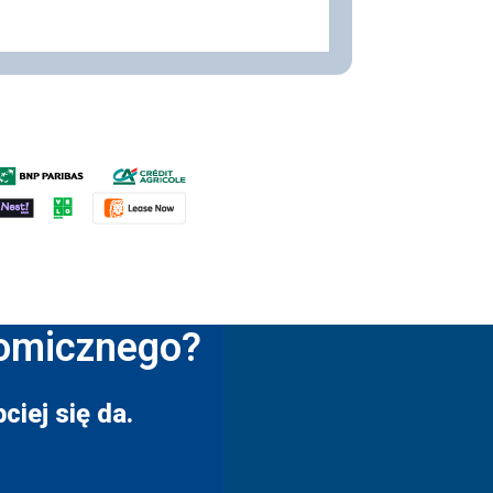
nomicznego?
ciej się da.