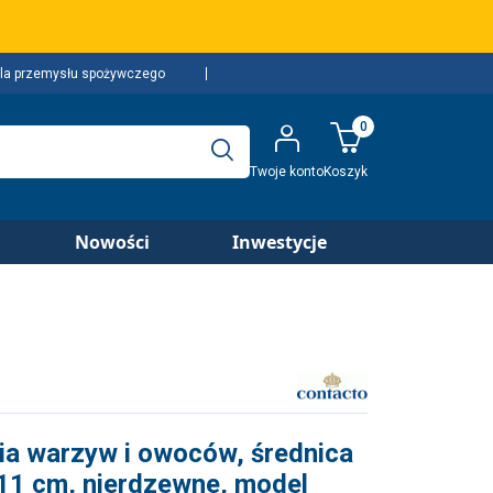
la przemysłu spożywczego
0
Twoje konto
Koszyk
Nowości
Inwestycje
nia warzyw i owoców, średnica
11 cm, nierdzewne, model