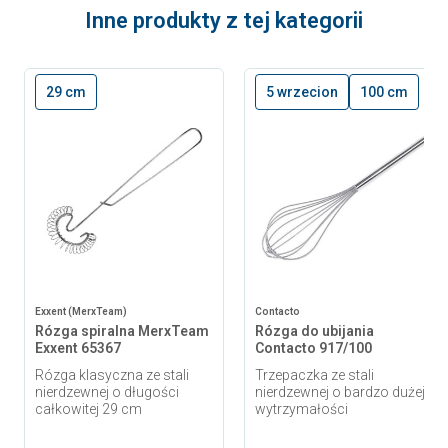
Inne produkty z tej kategorii
29 cm
5 wrzecion
100 cm
Exxent (MerxTeam)
Contacto
Rózga spiralna MerxTeam
Rózga do ubijania
Exxent 65367
Contacto 917/100
Rózga klasyczna ze stali
Trzepaczka ze stali
nierdzewnej o długości
nierdzewnej o bardzo dużej
całkowitej 29 cm
wytrzymałości