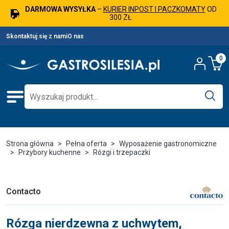
DARMOWA WYSYŁKA
–
KURIER INPOST I PACZKOMATY
OD
300 ZŁ
Skontaktuj się z nami
O nas
0
Strona główna
Pełna oferta
Wyposażenie gastronomiczne
Przybory kuchenne
Rózgi i trzepaczki
Contacto
Rózga nierdzewna z uchwytem,