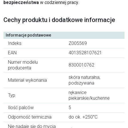
bezpieczeństwa
w codziennej pracy.
Cechy produktu i dodatkowe informacje
Informacje podstawowe
Indeks
Z005569
EAN
4013528107621
Numer modelu
8300010762
producenta
skóra naturalna,
Materiał wykonania
podszywana
rękawice
Typ
piekarskie/kuchenne
Ilość palców
5
Odporność termiczna
do ok. +250°C
Nie nadaje się do mycia