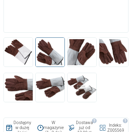
Dostępny
W
Dostawa
Indeks:
w dużej
magazynie
już od
Z005569