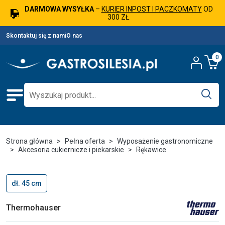
DARMOWA WYSYŁKA
–
KURIER INPOST I PACZKOMATY
OD
300 ZŁ
Skontaktuj się z nami
O nas
0
Strona główna
Pełna oferta
Wyposażenie gastronomiczne
Akcesoria cukiernicze i piekarskie
Rękawice
dł. 45 cm
Thermohauser