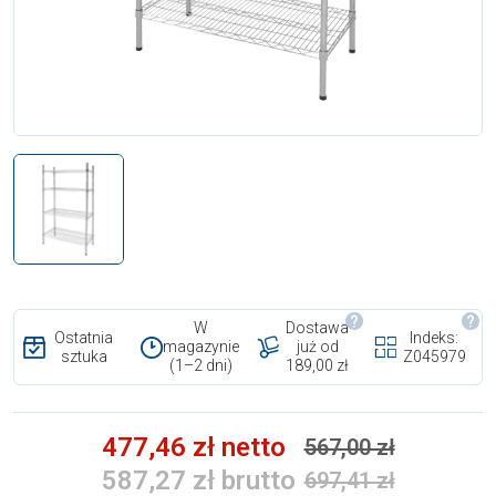
W
Dostawa
Ostatnia
Indeks:
magazynie
już od
sztuka
Z045979
(1–2 dni)
189,00 zł
477,46 zł netto
567,00 zł
587,27 zł brutto
697,41 zł