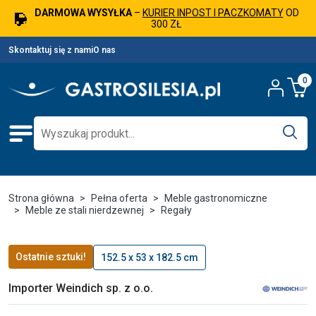
DARMOWA WYSYŁKA
–
KURIER INPOST I PACZKOMATY
OD
300 ZŁ
Skontaktuj się z nami
O nas
0
Strona główna
Pełna oferta
Meble gastronomiczne
Meble ze stali nierdzewnej
Regały
Ostatnie sztuki!
152.5 x 53 x 182.5 cm
Importer Weindich sp. z o.o.