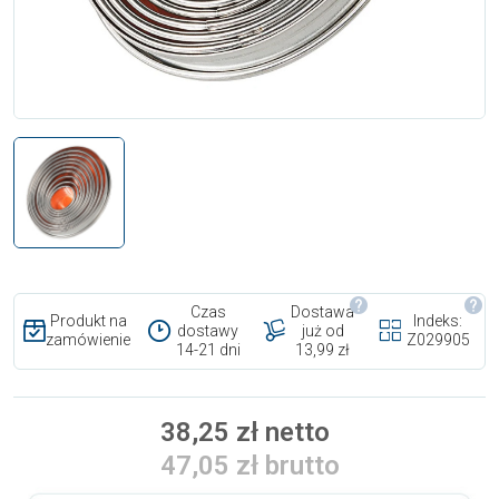
Czas
Dostawa
Produkt na
Indeks:
dostawy
już od
zamówienie
Z029905
14-21 dni
13,99 zł
38,25 zł netto
47,05 zł brutto