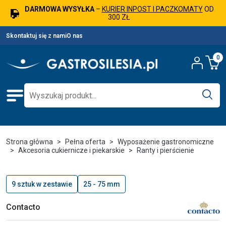
DARMOWA WYSYŁKA
–
KURIER INPOST I PACZKOMATY
OD
300 ZŁ
Skontaktuj się z nami
O nas
0
Strona główna
Pełna oferta
Wyposażenie gastronomiczne
Akcesoria cukiernicze i piekarskie
Ranty i pierścienie
9 sztuk w zestawie
25 - 75 mm
Contacto