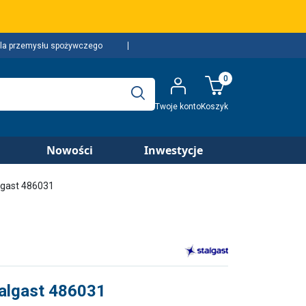
la przemysłu spożywczego
0
Twoje konto
Koszyk
Nowości
Inwestycje
lgast 486031
talgast 486031