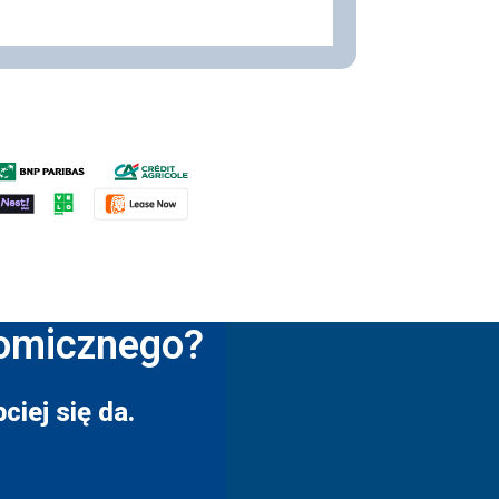
nomicznego?
ciej się da.