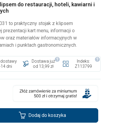
ipsem do restauracji, hoteli, kawiarni i
nych
031 to praktyczny stojak z klipsem
prezentacji kart menu, informacji o
ów oraz materiałów informacyjnych w
iarniach i punktach gastronomicznych.
 dostawy
Dostawa już
Indeks:
-14 dni
od 13,99 zł
Z113799
Dodaj do koszyka