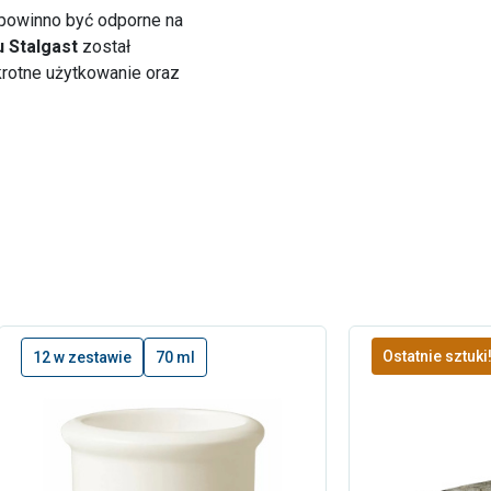
 powinno być odporne na
u Stalgast
został
rotne użytkowanie oraz
Ostatnie sztuki
12 w zestawie
70 ml