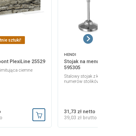
tnie sztuki!
HENDI
ont PlexiLine 25529
Stojak na menu z klipsem Hend
595305
imitująca ciemne
Stalowy stojak z klipsem do kart men
numerów stolików i informacji
o
31,73 zł netto
to
39,03 zł brutto
Dodaj do koszyka