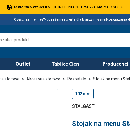
DARMOWA WYSYŁKA
–
KURIER INPOST I PACZKOMATY
OD 300 ZŁ
Części zamienne
Wyposażenie i oferta dla branży mięsnej
Rozwiązania d
Outlet
Tablice Cieni
Producenci
ria stołowe
Akcesoria stołowe
Pozostałe
Stojak na menu Sta
102 mm
STALGAST
Stojak na menu S