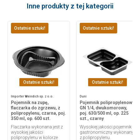
Inne produkty z tej kategorii
Ostatnie sztuki!
Ostatnie sztuki!
Ostatnie sztuki!
Ostatnie sztuki!
Importer Weindich sp. z o.o.
Duni
Pojemnik na zupę,
Pojemnik polipropylenowy
flaczarka do zgrzewu, z
GN 1/4, dwukomorowy,
polipropylenu, czarna, poj.
poj. 630/500 ml, op. 225
350 ml, op. 600 szt.
szt., czarny
Flaczarka wykonana jest z
Wysokiej jakości pojemnik
wysokiej jakości
gastronomiczny wykonany
polipropylenu w kolorze
z polipropylenu.