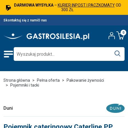
DARMOWA WYSYŁKA
–
KURIER INPOST I PACZKOMATY
OD
300 ZŁ
Skontaktuj się z nami
O nas
0
Strona główna
Pełna oferta
Pakowanie żywności
Pojemniki i tacki
Duni
Pojemnik cateringowy Caterline PP,