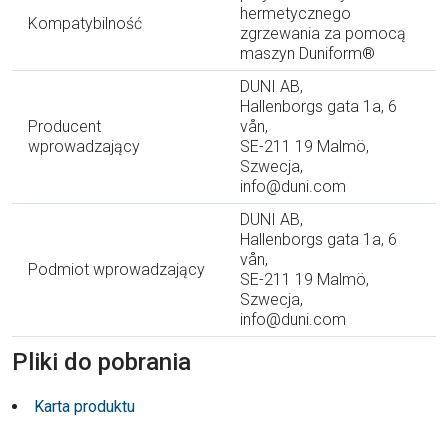
hermetycznego
Kompatybilność
zgrzewania za pomocą
maszyn Duniform®
DUNI AB,
Hallenborgs gata 1a, 6
Producent
vån,
wprowadzający
SE-211 19 Malmö,
Szwecja,
info@duni.com
DUNI AB,
Hallenborgs gata 1a, 6
vån,
Podmiot wprowadzający
SE-211 19 Malmö,
Szwecja,
info@duni.com
Pliki do pobrania
Karta produktu