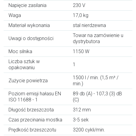
Napięcie zasilania
230 V
Waga
17,0 kg
Materiał wykonania
stal nierdzewna
Towar na zamówienie u
Uwagi o dostępności
dystrybutora
Moc silnika
1150 W
Liczba sztuk w
1
opakowaniu
1500 l / min. (1,5 m³ /
Zużycie powietrza
min.)
Poziom emisji hałasu EN
89 db (A) - 107,3 (3) dB
ISO 11688 - 1
(C)
Długość brzeszczota
312 mm
Czas przecinania mostka
3-5 sek
Prędkość brzeszczotu
3200 cykli/min.