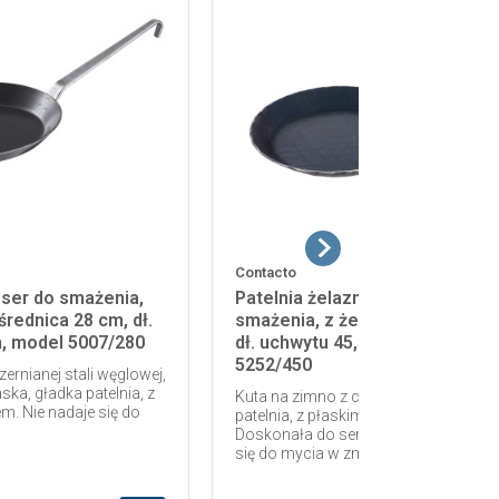
Contacto
eser do smażenia,
Patelnia żelazna do serwowania
średnica 28 cm, dł.
smażenia, z żelaza, kuta, 45 cm
, model 5007/280
dł. uchwytu 45,5 cm, model
5252/450
rnianej stali węglowej,
ka, gładka patelnia, z
Kuta na zimno z czernionego żelaza
em. Nie nadaje się do
patelnia, z płaskim uchwytem.
Doskonała do serwowania. Nie nadaj
się do mycia w zmywarkach.