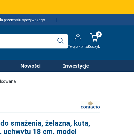
la przemysłu spożywczego
0
Twoje konto
Koszyk
Nowości
Inwestycje
alcowana
 do smażenia, żelazna, kuta,
ł. uchwytu 18 cm, model