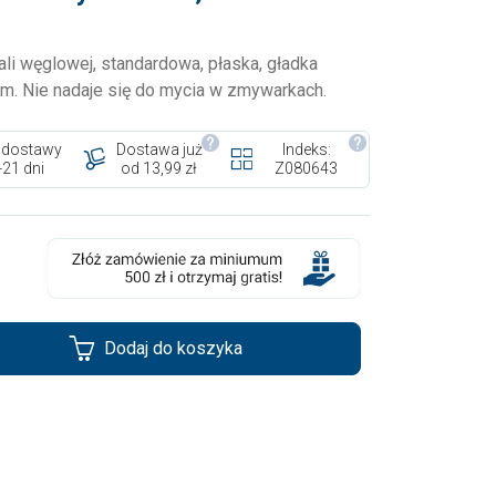
li węglowej, standardowa, płaska, gładka
iem. Nie nadaje się do mycia w zmywarkach.
 dostawy
Dostawa już
Indeks:
-21 dni
od 13,99 zł
Z080643
Dodaj do koszyka