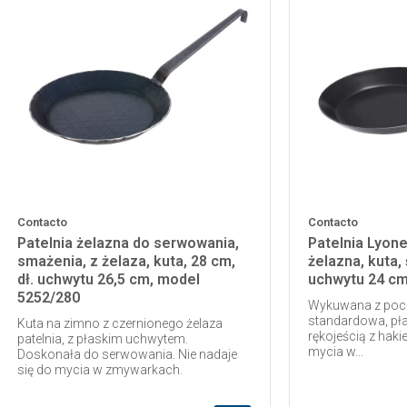
Contacto
Contacto
Patelnia żelazna do serwowania,
Patelnia Lyon
smażenia, z żelaza, kuta, 28 cm,
żelazna, kuta, 
dł. uchwytu 26,5 cm, model
uchwytu 24 cm
5252/280
Wykuwana z pocze
standardowa, płas
Kuta na zimno z czernionego żelaza
rękojeścią z haki
patelnia, z płaskim uchwytem.
mycia w...
Doskonała do serwowania. Nie nadaje
się do mycia w zmywarkach.