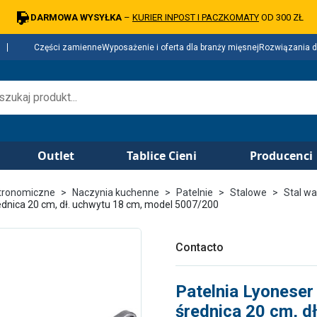
DARMOWA WYSYŁKA
–
KURIER INPOST I PACZKOMATY
OD 300 ZŁ
Części zamienne
Wyposażenie i oferta dla branży mięsnej
Rozwiązania d
Outlet
Tablice Cieni
Producenci
tronomiczne
Naczynia kuchenne
Patelnie
Stalowe
Stal w
rednica 20 cm, dł. uchwytu 18 cm, model 5007/200
Contacto
Patelnia Lyoneser
średnica 20 cm, d