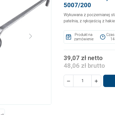
5007/200
Wykuwana z poczernianej sta
patelnia, z rękojeścią z hak
Produkt na
Czas
Next
zamówienie
14
39,07 zł netto
48,06 zł brutto

