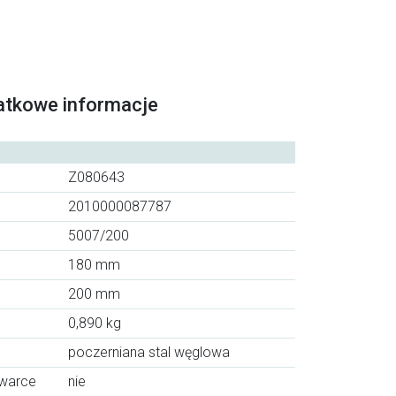
atkowe informacje
Z080643
2010000087787
5007/200
180 mm
200 mm
0,890 kg
poczerniana stal węglowa
ywarce
nie