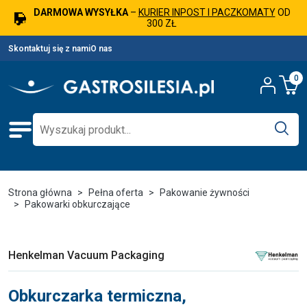
DARMOWA WYSYŁKA
–
KURIER INPOST I PACZKOMATY
OD
300 ZŁ
Skontaktuj się z nami
O nas
0
Strona główna
Pełna oferta
Pakowanie żywności
Pakowarki obkurczające
Henkelman Vacuum Packaging
Obkurczarka termiczna,