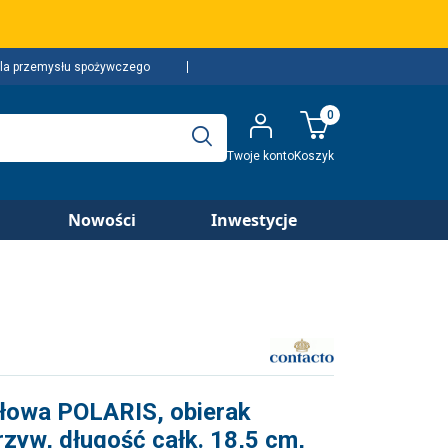
la przemysłu spożywczego
0
Twoje konto
Koszyk
Nowości
Inwestycje
łowa POLARIS, obierak
zyw, długość całk. 18,5 cm,