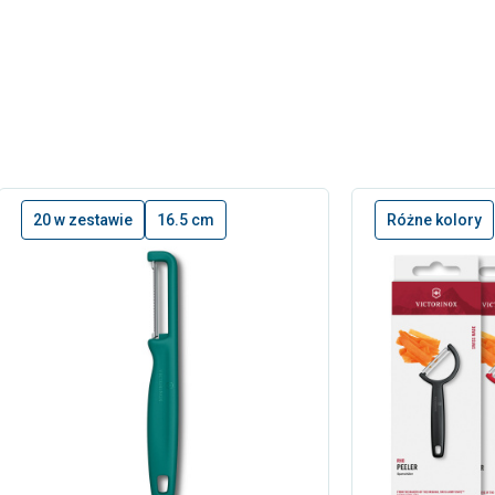
20 w zestawie
16.5 cm
Różne kolory