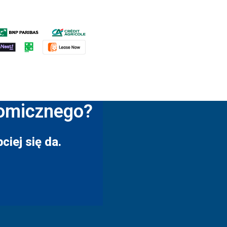
nomicznego?
ciej się da.