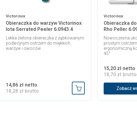
Victorinox
Victorinox
Obieraczka do warzyw Victorinox
Obieraczka do
Iota Serrated Peeler 6.0943.4
Rho Peller 6.0
Lekka zielona obieraczka z ząbkowanym
Nowoczesna ukoś
podwójnym ostrzem do miękkich
prostym ostrzem z
warzyw i owoców
ergonomiczną ko
45°
15,20 zł netto
18,70 zł brutto
14,86 zł netto
Zobacz ws
18,28 zł brutto
 koszyka
Dodaj do koszyka