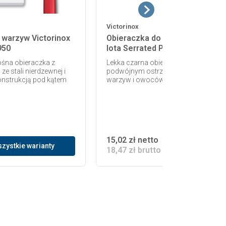
Victorinox
 warzyw Victorinox
Obieraczka do warzyw Victorin
950
Iota Serrated Peeler 6.0943.3
na obieraczka z
Lekka czarna obieraczka z ząbkowa
e stali nierdzewnej i
podwójnym ostrzem do miękkich
nstrukcją pod kątem
warzyw i owoców
15,02 zł netto
zystkie warianty
18,47 zł brutto