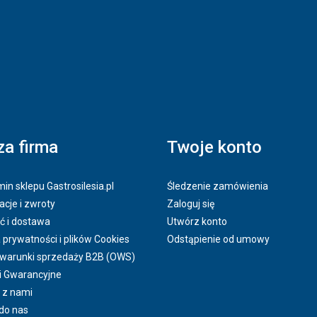
a firma
Twoje konto
in sklepu Gastrosilesia.pl
Śledzenie zamówienia
cje i zwroty
Zaloguj się
ć i dostawa
Utwórz konto
a prywatności i plików Cookies
Odstąpienie od umowy
 warunki sprzedaży B2B (OWS)
i Gwarancyjne
 z nami
do nas