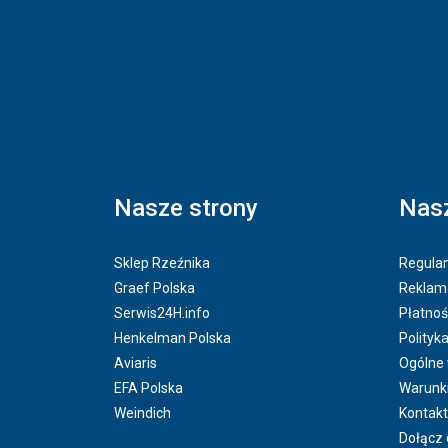
Nasze strony
Nasz
Sklep Rzeźnika
Regulam
Graef Polska
Reklama
Serwis24H.info
Płatnoś
Henkelman Polska
Polityk
Aviaris
Ogólne
EFA Polska
Warunk
Weindich
Kontakt
Dołącz 