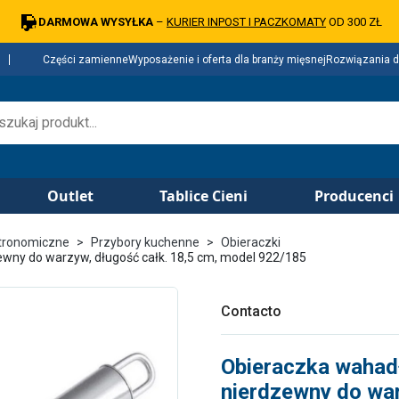
DARMOWA WYSYŁKA
–
KURIER INPOST I PACZKOMATY
OD 300 ZŁ
Części zamienne
Wyposażenie i oferta dla branży mięsnej
Rozwiązania d
Outlet
Tablice Cieni
Producenci
tronomiczne
Przybory kuchenne
Obieraczki
wny do warzyw, długość całk. 18,5 cm, model 922/185
Contacto
Obieraczka wahad
nierdzewny do war