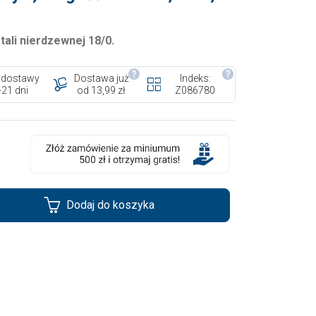
ali nierdzewnej 18/0
.
 dostawy
Dostawa już
Indeks:
-21 dni
od 13,99 zł
Z086780
Dodaj do koszyka