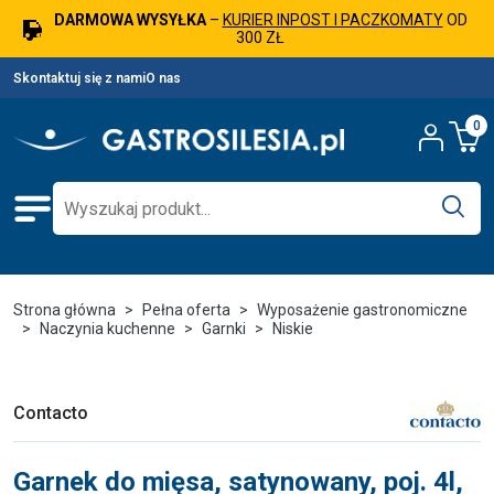
DARMOWA WYSYŁKA
–
KURIER INPOST I PACZKOMATY
OD
300 ZŁ
Skontaktuj się z nami
O nas
0
Strona główna
Pełna oferta
Wyposażenie gastronomiczne
Naczynia kuchenne
Garnki
Niskie
Contacto
Garnek do mięsa, satynowany, poj. 4l,