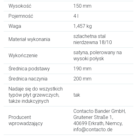
Wysokość
150 mm
Pojemność
4 l
Waga
1,457 kg
szlachetna stal
Materiał wykonania
nierdzewna 18/10
satyna, polerowany na
Wykończenie
wysoki połysk
Średnica podstawy
190 mm
Średnica naczynia
200 mm
Nadaje się do wszystkich
typów płyt grzewczych,
tak
także indukcyjnych
Contacto Bander GmbH,
Producent
Gruitener Straße 1,
wprowadzający
40699 Erkrath, Niemcy,
info@contacto.de