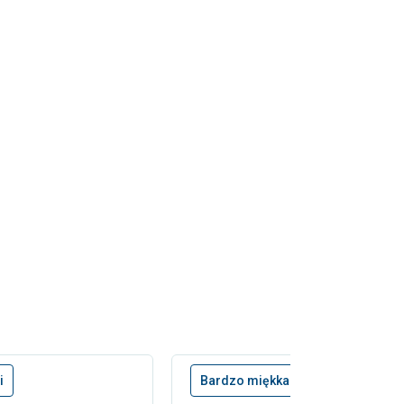
i
Bardzo miękka
61 cm