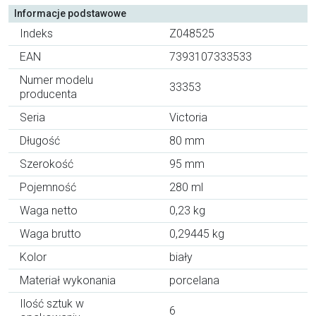
Informacje podstawowe
Indeks
Z048525
EAN
7393107333533
Numer modelu
33353
producenta
Seria
Victoria
Długość
80 mm
Szerokość
95 mm
Pojemność
280 ml
Waga netto
0,23 kg
Waga brutto
0,29445 kg
Kolor
biały
Materiał wykonania
porcelana
Ilość sztuk w
6