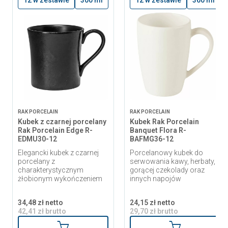
12 w zestawie
300 ml
12 w zestawie
360 ml
RAK PORCELAIN
RAK PORCELAIN
Kubek z czarnej porcelany
Kubek Rak Porcelain
Rak Porcelain Edge R-
Banquet Flora R-
EDMU30-12
BAFMG36-12
Elegancki kubek z czarnej
Porcelanowy kubek do
porcelany z
serwowania kawy, herbaty,
charakterystycznym
gorącej czekolady oraz
żłobionym wykończeniem
innych napojów
34,48 zł netto
24,15 zł netto
42,41 zł brutto
29,70 zł brutto
Dodaj do koszyka
Dodaj do ko