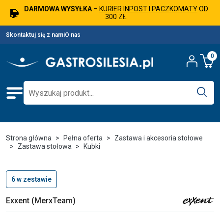
DARMOWA WYSYŁKA
–
KURIER INPOST I PACZKOMATY
OD
300 ZŁ
Skontaktuj się z nami
O nas
0
Strona główna
Pełna oferta
Zastawa i akcesoria stołowe
Zastawa stołowa
Kubki
6 w zestawie
Exxent (MerxTeam)