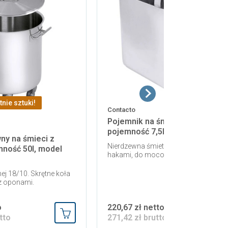
tnie sztuki!
Contacto
Pojemnik na śmieci, zawieszany
pojemność 7,5l, model 7008/07
ny na śmieci z
Nierdzewna śmietniczka z dwoma
mność 50l, model
hakami, do mocowania na wózkach.
nej 18/10. Skrętne koła
 z oponami.
o
220,67 zł netto
tto
271,42 zł brutto