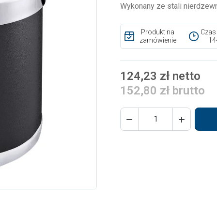
Wykonany ze stali nierdzew
Produkt na
Czas
zamówienie
14
124,23 zł netto
152,80 zł brutto

