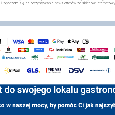
o i zgadzam się na otrzymywanie newsletterów ze sklepów internetow
t do swojego lokalu gastro
co w naszej mocy, by pomóc Ci jak najszyb