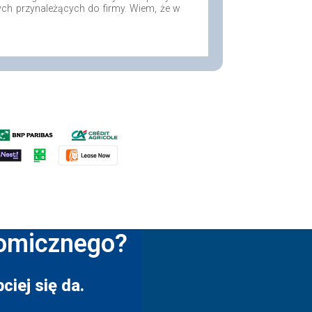
ych przynależących do firmy. Wiem, że w
nomicznego?
ciej się da.