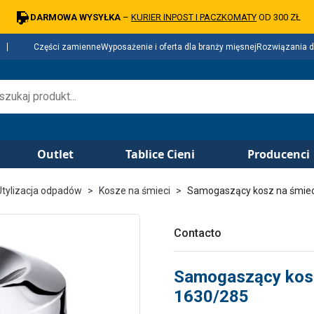
DARMOWA WYSYŁKA
–
KURIER INPOST I PACZKOMATY
OD 300 ZŁ
Części zamienne
Wyposażenie i oferta dla branży mięsnej
Rozwiązania d
Outlet
Tablice Cieni
Producenci
Utylizacja odpadów
Kosze na śmieci
Samogaszący kosz na śmiec
Contacto
Samogaszący kosz
1630/285