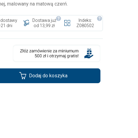
nej, malowany na matową czerń.
 dostawy
Dostawa już
Indeks:
-21 dni
od 13,99 zł
Z080502
Dodaj do koszyka