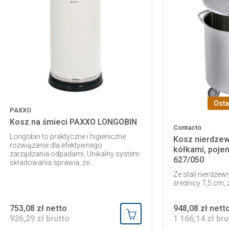
Osta
PAXXO
Kosz na śmieci PAXXO LONGOBIN
Contacto
Longobin to praktyczne i higieniczne
Kosz nierdzew
rozwiązanie dla efektywnego
kółkami, poje
zarządzania odpadami. Unikalny system
627/050
składowania sprawia, że...
Ze stali nierdzew
średnicy 7,5 cm,
753,08 zł netto
948,08 zł nett
926,29 zł brutto
1 166,14 zł bru