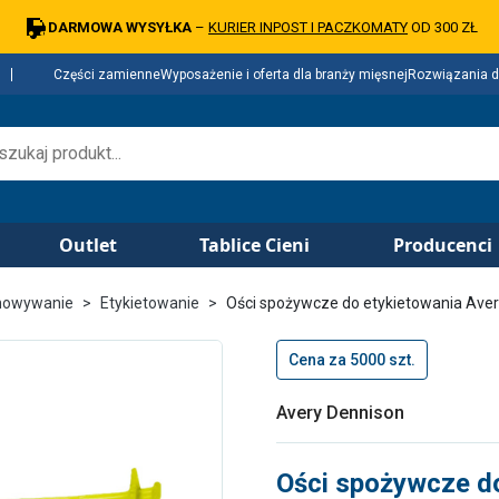
DARMOWA WYSYŁKA
–
KURIER INPOST I PACZKOMATY
OD 300 ZŁ
Części zamienne
Wyposażenie i oferta dla branży mięsnej
Rozwiązania d
Outlet
Tablice Cieni
Producenci
chowywanie
Etykietowanie
Ości spożywcze do etykietowania Ave
Cena za 5000 szt.
Avery Dennison
Ości spożywcze do