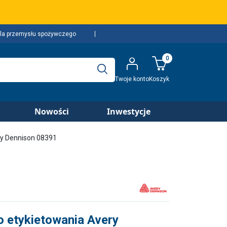
la przemysłu spożywczego
0
Twoje konto
Koszyk
Nowości
Inwestycje
ry Dennison 08391
 etykietowania Avery