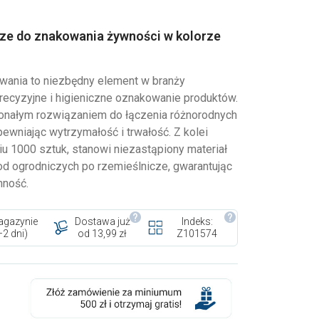
ze do znakowania żywności w kolorze
wania to niezbędny element w branży
recyzyjne i higieniczne oznakowanie produktów.
onałym rozwiązaniem do łączenia różnorodnych
ewniając wytrzymałość i trwałość. Z kolei
u 1000 sztuk, stanowi niezastąpiony materiał
od ogrodniczych po rzemieślnicze, gwarantując
nność.
gazynie
Dostawa już
Indeks:
–2 dni)
od 13,99 zł
Z101574