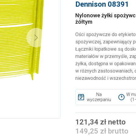
Dennison 08391
Nylonowe żyłki spożywc
żółtym
Ości spożywcze do etykieto
Next
spożywczej, zapewniający p
Łączniki łopatkowe są dosk
materiałów w przemyśle, zap
żyłka, dostępna w opakowani
w różnych zastosowaniach, 
niezawodność i wszechstro
Na
W ma
wyczerpaniu
(1
121,34 zł netto
149,25 zł brutto