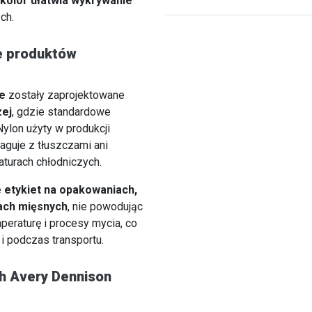
kolor ułatwia wykrywanie
ch.
e produktów
e
zostały zaprojektowane
zej
, gdzie standardowe
Nylon użyty w produkcji
reaguje z tłuszczami ani
aturach chłodniczych.
etykiet na opakowaniach,
kach mięsnych
, nie powodując
peraturę i procesy mycia, co
i podczas transportu.
h Avery Dennison