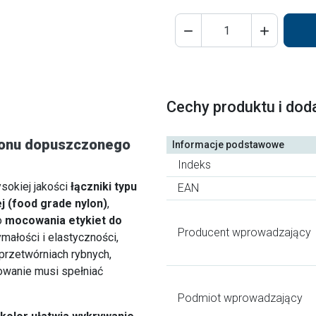


Cechy produktu i dod
ylonu dopuszczonego
Informacje podstawowe
Indeks
sokiej jakości
łączniki typu
EAN
j (food grade nylon)
,
o
mocowania etykiet do
Producent wprowadzający
ymałości i elastyczności,
przetwórniach rybnych,
owanie musi spełniać
Podmiot wprowadzający