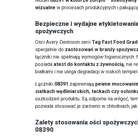
Model
08391 w kolorze żółtym
–
intensywny 
wizualne
w procesach produkcyjnych i pakujący
Bezpieczne i wydajne etykietowani
spożywczych
Ości Avery Dennison serii
Tag Fast Food Grad
specjalnie do
zastosowań w branży spożywc
łączniki nie spełniają wymogów higienicznych. 
posiada
atest do kontaktu z żywnością
, nie 
białkami i nie ulega degradacji w niskich temper
Łączniki
08391
zapewniają
pewne mocowanie 
siatkach wędliniarskich, tackach czy osłon
uszkodzeń produktu. Są odporne na wilgoć, tem
pozwala stosować je zarówno w chłodniach, jak 
Zalety stosowania ości spożywczyc
08390