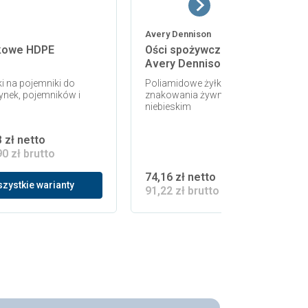
Avery Dennison
lkowe HDPE
Ości spożywcze do etykietowan
Avery Dennison 08390
 na pojemniki do
Poliamidowe żyłki spożywcze do
ynek, pojemników i
znakowania żywności w kolorze
niebieskim
8 zł netto
90 zł brutto
74,16 zł netto
zystkie warianty
91,22 zł brutto