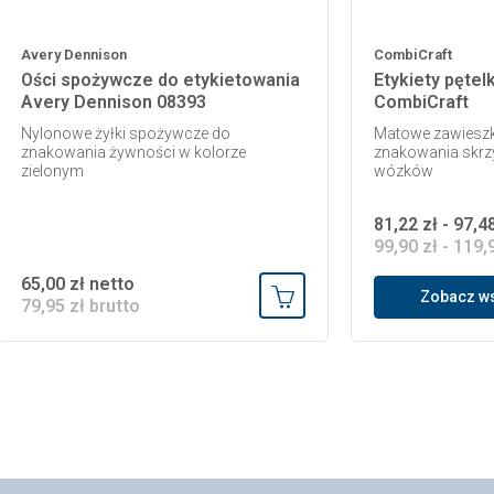
Avery Dennison
CombiCraft
Ości spożywcze do etykietowania
Etykiety pęte
Avery Dennison 08393
CombiCraft
Nylonowe żyłki spożywcze do
Matowe zawieszki
znakowania żywności w kolorze
znakowania skrz
zielonym
wózków
81,22 zł - 97,4
99,90 zł - 119,
65,00 zł netto
Zobacz ws
79,95 zł brutto
 koszyka
Dodaj do koszyka