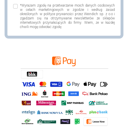
*Wyrażam zgodę na przetwarzanie moich danych osobowych
w celach marketingowych w zgodzie i według zasad
określonych w polityce prywaności przez Weindich sp. z o.o i
zgadzam się na otrzymywanie newsletterów ze sklepów
internetowych przynależących do firmy. Wiem, że w każdej
chwili mogę odwołać zgodę.