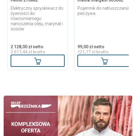
Hendi 270882
masła Stalgast 065062
Elektryczny spryskiwacz do
Pojemnik do natłuszczania
żywności do
pieczywa
równomiernego
nanoszenia oleju, marynat i
sosów
2 128,00 zł netto
99,00 zł netto
2 617,44 zł brutto
121,77 zł brutto
Dodaj do koszyka
Dodaj do ko