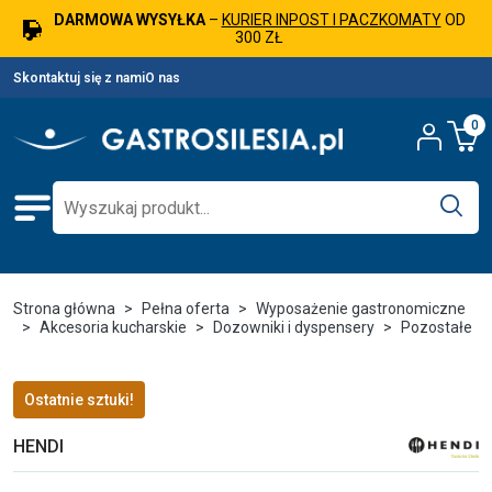
DARMOWA WYSYŁKA
–
KURIER INPOST I PACZKOMATY
OD
300 ZŁ
Skontaktuj się z nami
O nas
0
Strona główna
Pełna oferta
Wyposażenie gastronomiczne
Akcesoria kucharskie
Dozowniki i dyspensery
Pozostałe
Ostatnie sztuki!
HENDI