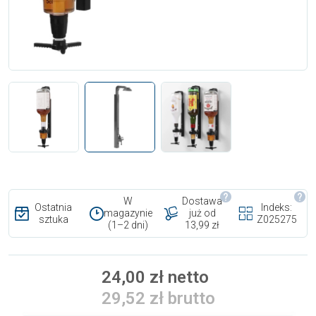
W
Dostawa
Ostatnia
Indeks:
magazynie
już od
sztuka
Z025275
(1–2 dni)
13,99 zł
24,00 zł netto
29,52 zł brutto