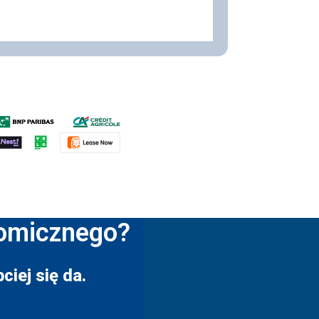
nomicznego?
ciej się da.