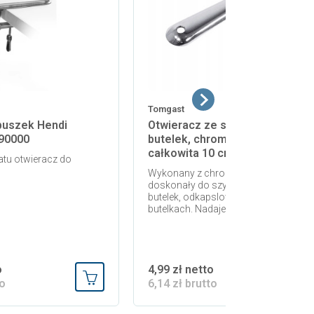
Tomgast
puszek Hendi
Otwieracz ze stali nierdzewnej
690000
butelek, chromowany, długość
całkowita 10 cm, BAREQ T-3510
tu otwieracz do
Wykonany z chromowanej stali,
doskonały do szybkiego otwierania
butelek, odkapslowania napojów w
butelkach. Nadaje się do...
o
4,99 zł netto
to
6,14 zł brutto
Dodaj do koszyka