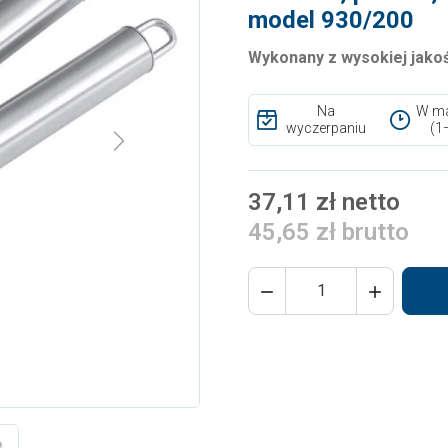
model 930/200
Wykonany z
wysokiej jako
Na
W ma
wyczerpaniu
(1
Next
37,11 zł netto
45,65 zł brutto

