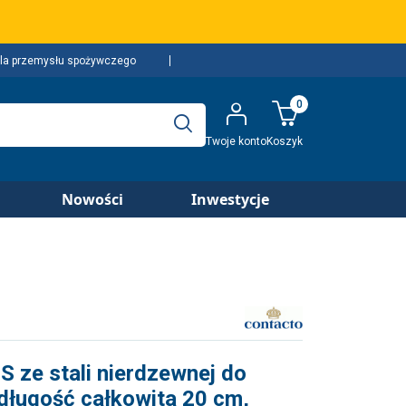
la przemysłu spożywczego
0
Twoje konto
Koszyk
Nowości
Inwestycje
 ze stali nierdzewnej do
długość całkowita 20 cm,