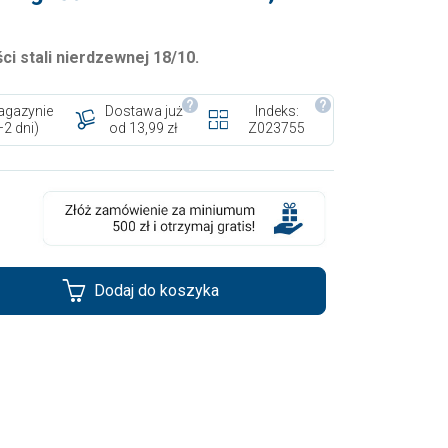
ści
stali nierdzewnej 18/10
.
gazynie
Dostawa już
Indeks:
–2 dni)
od 13,99 zł
Z023755
Dodaj do koszyka