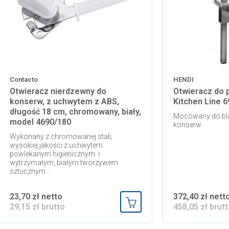
Contacto
HENDI
Otwieracz nierdzewny do
Otwieracz do 
konserw, z uchwytem z ABS,
Kitchen Line 
długość 18 cm, chromowany, biały,
Mocowany do bla
model 4690/180
konserw
Wykonany z chromowanej stali,
wysokiej jakości z uchwytem
powlekanym higienicznym i
wytrzymałym, białym tworzywem
sztucznym...
23,70 zł netto
372,40 zł nett
29,15 zł brutto
458,05 zł brut
 koszyka
Dodaj do koszyka