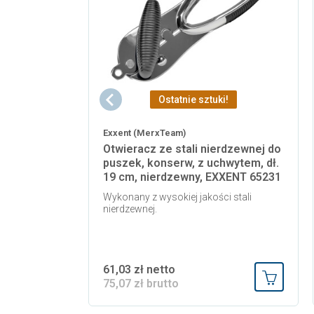
Ostatnie sztuki!
Exxent (MerxTeam)
Otwieracz ze stali nierdzewnej do
puszek, konserw, z uchwytem, dł.
19 cm, nierdzewny, EXXENT 65231
Wykonany z wysokiej jakości stali
nierdzewnej.
61,03 zł netto
75,07 zł brutto
Dodaj do