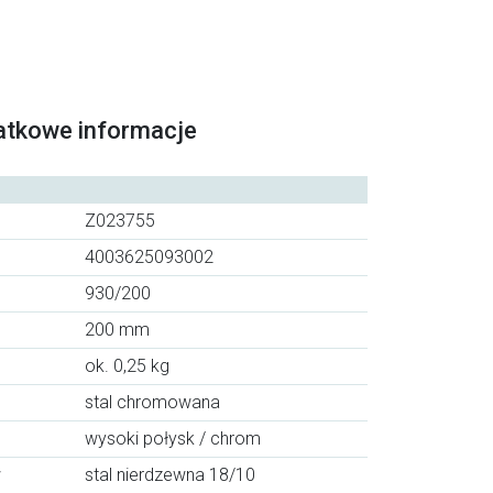
atkowe informacje
Z023755
4003625093002
930/200
200 mm
ok. 0,25 kg
stal chromowana
wysoki połysk / chrom
w
stal nierdzewna 18/10