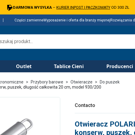
DARMOWA WYSYŁKA
–
KURIER INPOST I PACZKOMATY
OD 300 ZŁ
Części zamienne
Wyposażenie i oferta dla branży mięsnej
Rozwiązania d
Outlet
Tablice Cieni
Producenci
tronomiczne
Przybory barowe
Otwieracze
Do puszek
erw, puszek, długość całkowita 20 cm, model 930/200
Contacto
Otwieracz POLARIS
konserw, puszek, 