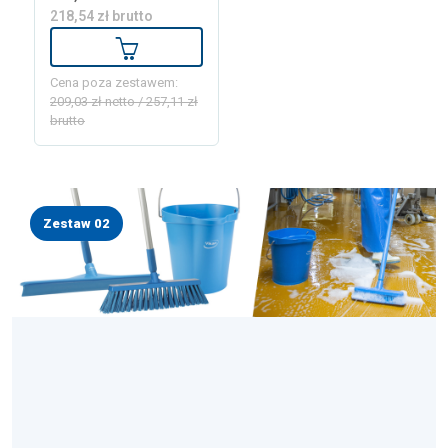
218,54 zł brutto
Dodaj do koszyka
Cena poza zestawem:
209,03 zł netto / 257,11 zł
brutto
Zestaw 02