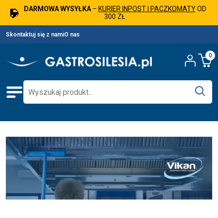
DARMOWA WYSYŁKA
–
KURIER INPOST I PACZKOMATY
OD
300 ZŁ
Skontaktuj się z nami
O nas
0