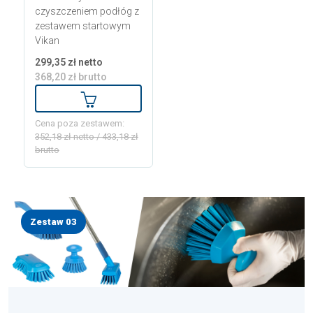
czyszczeniem podłóg z
zestawem startowym
Vikan
299,35 zł netto
368,20 zł brutto
Dodaj do koszyka
Cena poza zestawem:
352,18 zł netto / 433,18 zł
brutto
Zestaw 03