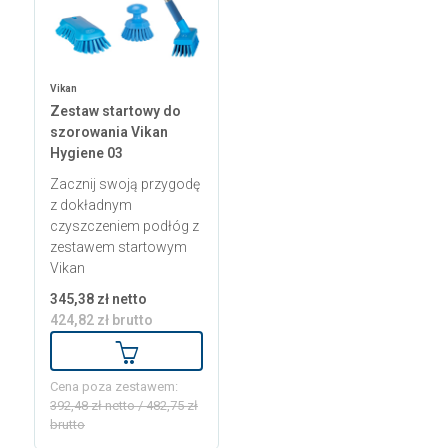
Vikan
Zestaw startowy do
szorowania Vikan
Hygiene 03
Zacznij swoją przygodę
z dokładnym
czyszczeniem podłóg z
zestawem startowym
Vikan
345,38 zł netto
424,82 zł brutto
Dodaj do koszyka
Cena poza zestawem:
392,48 zł netto / 482,75 zł
brutto