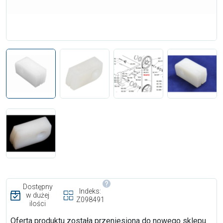
Dostępny
Indeks:
w dużej
Z098491
ilości
Oferta produktu została przeniesiona do nowego sklepu