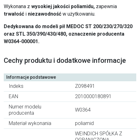
Wykonana z
wysokiej jakości poliamidu,
zapewnia
trwałość
i
niezawodność
w użytkowaniu.
Dedykowana do modeli pił MEDOC ST 200/230/270/320
oraz STL 350/390/430/480, oznaczenie producenta
W0364-000001.
Cechy produktu i dodatkowe informacje
Informacje podstawowe
Indeks
Z098491
EAN
2010000180891
Numer modelu
W0364
producenta
Materiał wykonania
poliamid
WEINDICH SPÓŁKA Z
OGRANICZONĄ