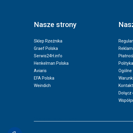
Nasze strony
Nasz
Sklep Rzeźnika
Regulam
Graef Polska
Reklama
Serwis24H.info
Płatnoś
Henkelman Polska
Polityk
Aviaris
Ogólne
EFA Polska
Warunk
Weindich
Kontakt
Dołącz 
Współp
Odstąpienie od umowy