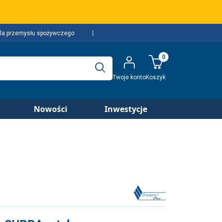
la przemysłu spożywczego
0
Twoje konto
Koszyk
Nowości
Inwestycje