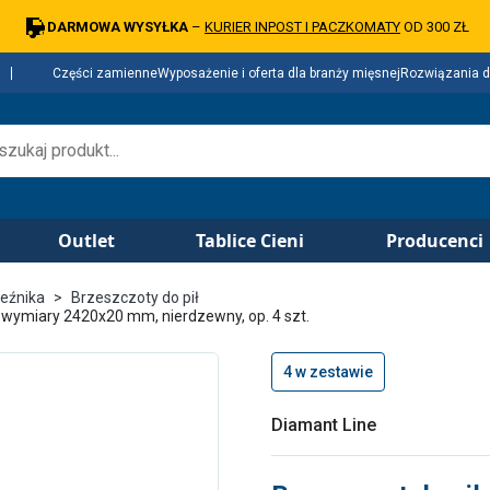
DARMOWA WYSYŁKA
–
KURIER INPOST I PACZKOMATY
OD 300 ZŁ
Części zamienne
Wyposażenie i oferta dla branży mięsnej
Rozwiązania d
Outlet
Tablice Cieni
Producenci
zeźnika
Brzeszczoty do pił
 wymiary 2420x20 mm, nierdzewny, op. 4 szt.
4 w zestawie
Diamant Line