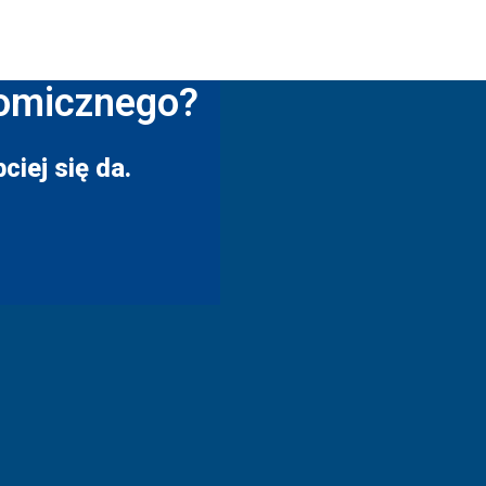
nomicznego?
ciej się da.