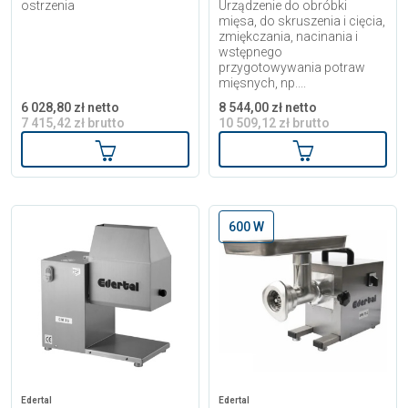
ostrzenia
Urządzenie do obróbki
mięsa, do skruszenia i cięcia,
zmiękczania, nacinania i
wstępnego
przygotowywania potraw
mięsnych, np....
6 028,80 zł netto
8 544,00 zł netto
7 415,42 zł brutto
10 509,12 zł brutto
Dodaj do koszyka
Dodaj do kosz
600 W
Edertal
Edertal