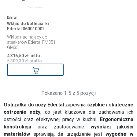
Edertal
Wkład do kotleciarki
Edertal 060010002
Wkład nacinający do
steakerów Edertal FM35 i
GM35
4 316,50 zł netto
5 309,30 zł brutto
Dodaj do koszyka
Pokazano 1-5 z 5 pozycji
Ostrzałka do noży Edertal
zapewnia
szybkie i skuteczne
ostrzenie noży
, co jest kluczowe dla zachowania ich
ostrości oraz efektywnej pracy w kuchni.
Ergonomiczna
konstrukcja
oraz zastosowanie
wysokiej jakości
materiałów
sprawiają, że urządzenie jest
wygodne w