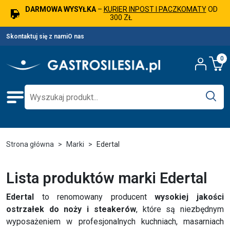
DARMOWA WYSYŁKA
–
KURIER INPOST I PACZKOMATY
OD
300 ZŁ
Skontaktuj się z nami
O nas
0
Strona główna
Marki
Edertal
Lista produktów marki Edertal
Edertal
to renomowany producent
wysokiej jakości
ostrzałek do noży i steakerów
, które są niezbędnym
wyposażeniem w profesjonalnych kuchniach, masarniach