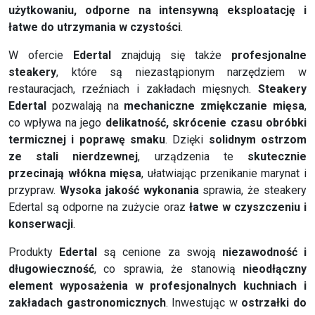
użytkowaniu, odporne na intensywną eksploatację i
łatwe do utrzymania w czystości
.
W ofercie
Edertal
znajdują się także
profesjonalne
steakery
, które są niezastąpionym narzędziem w
restauracjach, rzeźniach i zakładach mięsnych.
Steakery
Edertal
pozwalają na
mechaniczne zmiękczanie mięsa
,
co wpływa na jego
delikatność, skrócenie czasu obróbki
termicznej i poprawę smaku
. Dzięki
solidnym ostrzom
ze stali nierdzewnej
, urządzenia te
skutecznie
przecinają włókna mięsa
, ułatwiając przenikanie marynat i
przypraw.
Wysoka jakość wykonania
sprawia, że steakery
Edertal są odporne na zużycie oraz
łatwe w czyszczeniu i
konserwacji
.
Produkty
Edertal
są cenione za swoją
niezawodność i
długowieczność
, co sprawia, że stanowią
nieodłączny
element wyposażenia w profesjonalnych kuchniach i
zakładach gastronomicznych
. Inwestując w
ostrzałki do