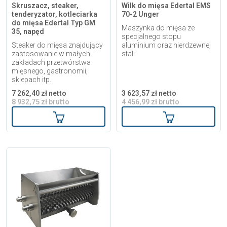
Skruszacz, steaker,
Wilk do mięsa Edertal EMS
tenderyzator, kotleciarka
70-2 Unger
do mięsa Edertal Typ GM
Maszynka do mięsa ze
35, napęd
specjalnego stopu
Steaker do mięsa znajdujący
aluminium oraz nierdzewnej
zastosowanie w małych
stali
zakładach przetwórstwa
mięsnego, gastronomii,
sklepach itp.
7 262,40 zł netto
3 623,57 zł netto
8 932,75 zł brutto
4 456,99 zł brutto
Dodaj do koszyka
Dodaj do kosz