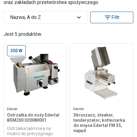
oraz zakładach przetwórstwa spożywczego.
expand_more
filter_list
Nazwa, A do Z
Filtr
Jest 5 produktów.
350 W
Edertal
Edertal
Ostrzałka do noży Edertal
Skruszacz, steaker,
BSM200 020080001
tenderyzator, kotleciarka
do mięsa Edertal FM 35,
Ostrzałka taśmowa na
napęd
mokro do precyzyjnego