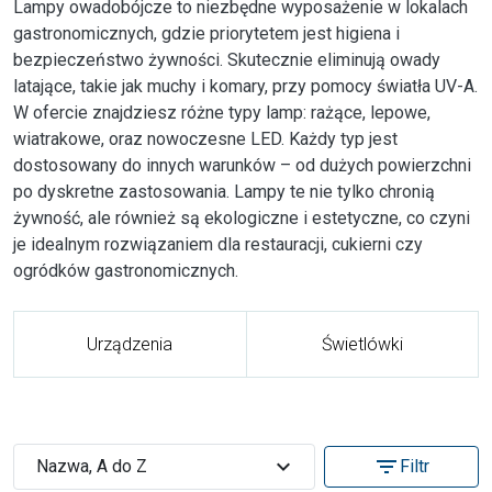
Lampy owadobójcze to niezbędne wyposażenie w lokalach
gastronomicznych, gdzie priorytetem jest higiena i
bezpieczeństwo żywności. Skutecznie eliminują owady
latające, takie jak muchy i komary, przy pomocy światła UV-A.
W ofercie znajdziesz różne typy lamp: rażące, lepowe,
wiatrakowe, oraz nowoczesne LED. Każdy typ jest
dostosowany do innych warunków – od dużych powierzchni
po dyskretne zastosowania. Lampy te nie tylko chronią
żywność, ale również są ekologiczne i estetyczne, co czyni
je idealnym rozwiązaniem dla restauracji, cukierni czy
ogródków gastronomicznych.
Urządzenia
Świetlówki
expand_more
filter_list
Nazwa, A do Z
Filtr