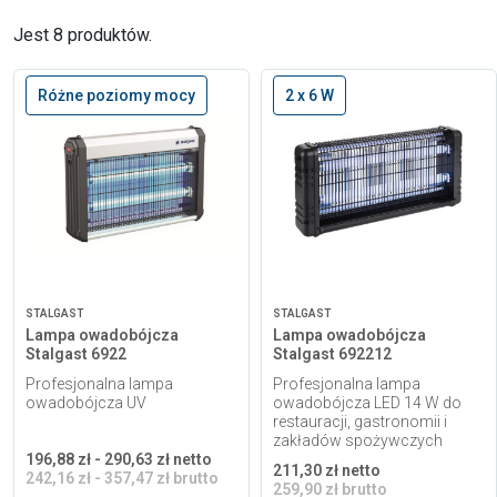
Jest 8 produktów.
Różne poziomy mocy
2 x 6 W
STALGAST
STALGAST
Lampa owadobójcza
Lampa owadobójcza
Stalgast 6922
Stalgast 692212
Profesjonalna lampa
Profesjonalna lampa
owadobójcza UV
owadobójcza LED 14 W do
restauracji, gastronomii i
zakładów spożywczych
196,88 zł - 290,63 zł netto
211,30 zł netto
242,16 zł - 357,47 zł brutto
259,90 zł brutto