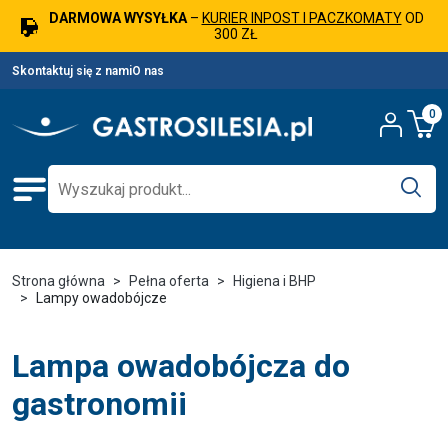
DARMOWA WYSYŁKA
–
KURIER INPOST I PACZKOMATY
OD
300 ZŁ
Skontaktuj się z nami
O nas
0
Strona główna
Pełna oferta
Higiena i BHP
Lampy owadobójcze
Lampa owadobójcza do
gastronomii