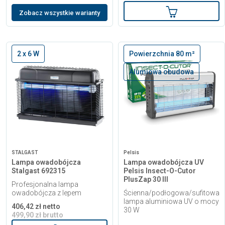
Dodaj do kos
Zobacz wszystkie warianty
2 x 6 W
Powierzchnia 80 m²
Alumiowa obudowa
STALGAST
Pelsis
Lampa owadobójcza
Lampa owadobójcza UV
Stalgast 692315
Pelsis Insect-O-Cutor
PlusZap 30 III
Profesjonalna lampa
owadobójcza z lepem
Ścienna/podłogowa/sufitowa
lampa aluminiowa UV o mocy
406,42 zł netto
30 W
499,90 zł brutto