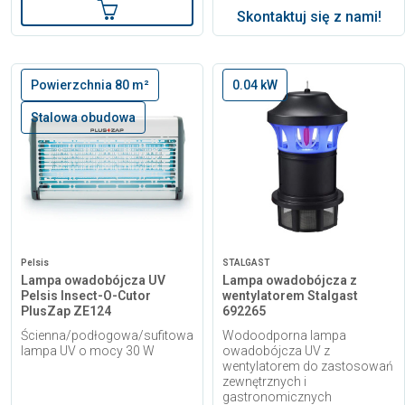
Dodaj do koszyka
Skontaktuj się z nami!
Powierzchnia 80 m²
0.04 kW
Stalowa obudowa
Pelsis
STALGAST
Lampa owadobójcza UV
Lampa owadobójcza z
Pelsis Insect-O-Cutor
wentylatorem Stalgast
PlusZap ZE124
692265
Ścienna/podłogowa/sufitowa
Wodoodporna lampa
lampa UV o mocy 30 W
owadobójcza UV z
wentylatorem do zastosowań
zewnętrznych i
gastronomicznych